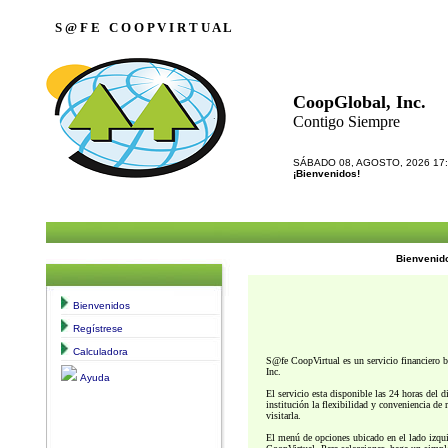
S @ F E C O O P V I R T U A L
CoopGlobal, Inc.
Contigo Siempre
SÁBADO 08, AGOSTO, 2026 17
¡Bienvenidos!
Bienveni
Bienvenidos
Regístrese
Calculadora
S@fe CoopVirtual es un servicio financiero b
Inc.
Ayuda
El servicio esta disponible las 24 horas del 
institución la flexibilidad y conveniencia de 
visitarla.
El menú de opciones ubicado en el lado izqui